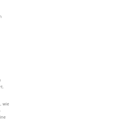
n
e
t.
, wie
n
ine