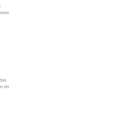
m
ionen
 das
n dir