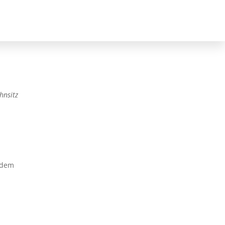
hnsitz
rdem