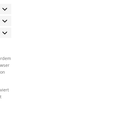
tatistiken
arketing
ßerdem
owser
ion
viert
t