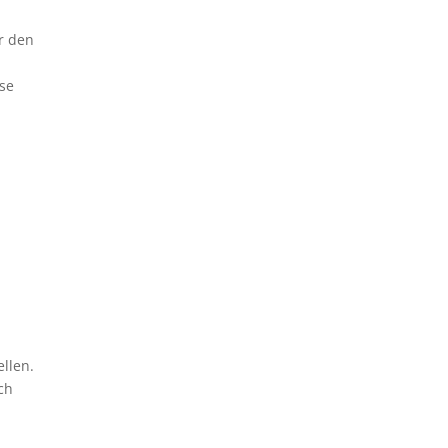
ir den
ese
ellen.
ch