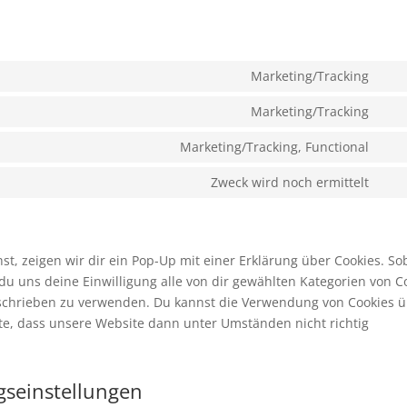
Marketing/Tracking
Con
to
Marketing/Tracking
Con
serv
to
Marketing/Tracking, Functional
goo
Con
serv
font
to
Zweck wird noch ermittelt
goo
Con
serv
ma
to
you
serv
son
, zeigen wir dir ein Pop-Up mit einer Erklärung über Cookies. So
t du uns deine Einwilligung alle von dir gewählten Kategorien von C
beschrieben zu verwenden. Du kannst die Verwendung von Cookies 
hte, dass unsere Website dann unter Umständen nicht richtig
ngseinstellungen