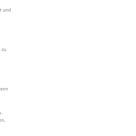
rt und
g zu
denn
e-
en,