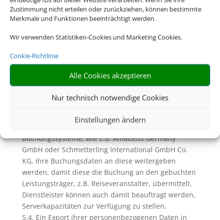
Visadienstleister, Versicherungen etc.
Zustimmung nicht erteilen oder zurückziehen, können bestimmte
• Externe Berater (z.B. Anwälte, Steuerberater,
Merkmale und Funktionen beeinträchtigt werden.
Wirtschaftsprüfer),
• Behörden im Rahmen deren Zuständigkeit (z.B.
Wir verwenden Statistiken-Cookies und Marketing Cookies.
Finanzamt, Polizei, Staatsanwaltschaft),
Cookie-Richtlinie
• Gerichte,
• sonstige Dritte, soweit Sie uns anweisen Daten
Alle Cookies akzeptieren
weiterzugeben oder Ihre Einwilligung erteilen.
5.3. Auch von uns eingesetzte und im Auftrag tätige
Nur technisch notwendige Cookies
Dienstleister (sog. Auftragsverarbeiter) können zu
diesen genannten Zwecken Daten erhalten. So kann
Einstellungen ändern
z. B. bei Buchung über Anbieter touristischer
Buchungssysteme, wie z.B. Amadeus Germany
GmbH oder Schmetterling International GmbH Co.
KG, ihre Buchungsdaten an diese weitergeben
werden, damit diese die Buchung an den gebuchten
Leistungsträger, z.B. Reiseveranstalter, übermittelt.
Dienstleister können auch damit beauftragt werden,
Serverkapazitäten zur Verfügung zu stellen.
5.4. Ein Export ihrer personenbezogenen Daten in