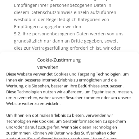
Empfänger Ihrer personenbezogenen Daten in
diesem Datenschutzhinweis einzeln aufzuführen,
weshalb in der Regel lediglich Kategorien von
Empfängern angegeben werden.
5.2. Ihre personenbezogenen Daten werden von uns
grundsätzlich nur dann an Dritte gegeben, soweit
dies zur Vertragserfüllung erforderlich ist, wir oder
der Dritte ein berechtigtes Interesse an der
Cookie-Zustimmung
Weitergabe haben oder Ihre Einwilligung hierfür
verwalten
vorliegt. Darüber hinaus können Daten an Dritte
Diese Website verwendet Cookies und Targeting Technologien, um
übermittelt werden, soweit wir aufgrund
Ihnen ein besseres Internet-Erlebnis zu ermöglichen und die
gesetzlicher Bestimmungen oder durch
Werbung, die Sie sehen, besser an Ihre Bedürfnisse anzupassen.
vollstreckbare behördliche oder gerichtliche
Diese Technologien nutzen wir außerdem, um Ergebnisse zu messen,
um zu verstehen, woher unsere Besucher kommen oder um unsere
Anordnung hierzu verpflichtet sein sollten. Zu
Website weiter zu entwickeln.
Dritten, an die wir Ihre personenbezogenen Daten,
unabhängig von unserer Leistungserbringung,
Um Ihnen ein optimales Erlebnis zu bieten, verwenden wir
weitergeben gehören:
Technologien wie Cookies, um Geräteinformationen zu speichern
• Gebuchte Leistungsträger wie Reiseveranstalter,
und/oder darauf zuzugreifen. Wenn Sie diesen Technologien
zustimmmen, können wir Daten wie das Surfverhalten oder
Fluggesellschaften, Mietwagenanbieter, Hotels,
eindeutige IDs auf dieser Website verarbeiten. Wenn Sie ihre